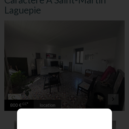
Laguepie
Accueil
Notre
Agence
Vente
Location
CC*
800 €
location
Gestion