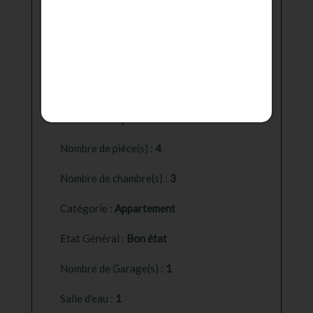
Honoraires de location :
888 €
Dépôt de garantie :
742 €
m²
Surface Habitable :
95
m²
Surface du séjour :
23
Nombre de pièce(s) :
4
Nombre de chambre(s) :
3
Catégorie :
Appartement
Etat Général :
Bon état
Nombre de Garage(s) :
1
Salle d'eau :
1