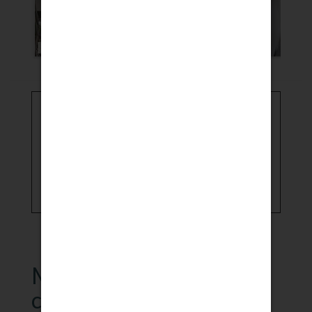
Les
clés
du
mois
Type:
Appartement
m2
Surface:
95
Contact
3 Chambres
1 Salle d'eau
St martin laguepie
accès
client
Maison en pierres de
caractère à saint-martin